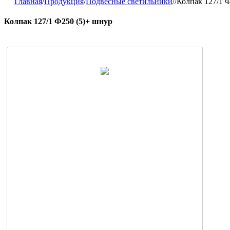
Главная
/
Продукция
/
Подвесные светильники
/
/
Колпак 127/1 
Колпак 127/1 Ф250 (5)+ шнур