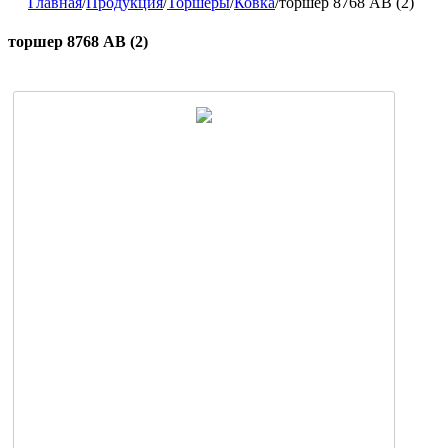
Главная
/
Продукция
/
Торшеры
/
Ковка
/
торшер 8768 AB (2)
торшер 8768 AB (2)