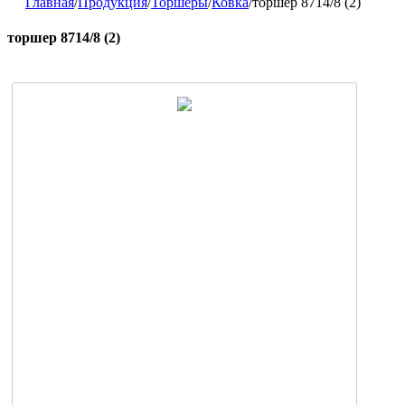
Главная
/
Продукция
/
Торшеры
/
Ковка
/
торшер 8714/8 (2)
торшер 8714/8 (2)