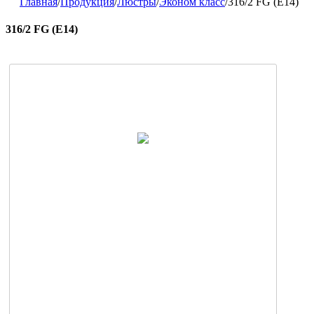
Главная
/
Продукция
/
Люстры
/
Эконом класс
/
316/2 FG (E14)
316/2 FG (E14)