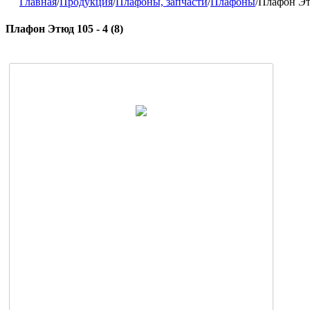
Главная
/
Продукция
/
Плафоны, запчасти
/
Плафоны
/
Плафон Этю
Плафон Этюд 105 - 4 (8)