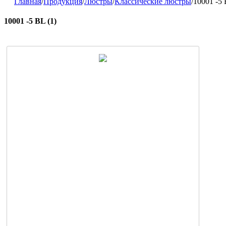
Главная
/
Продукция
/
Люстры
/
Классические люстры
/
10001 -5 
10001 -5 BL (1)