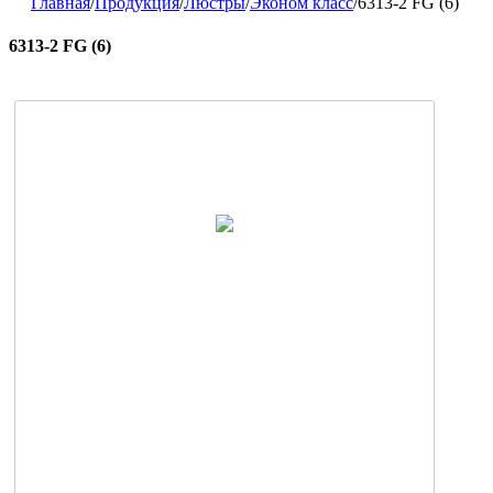
Главная
/
Продукция
/
Люстры
/
Эконом класс
/
6313-2 FG (6)
6313-2 FG (6)