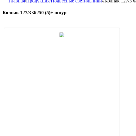
Главная
/
Продукция
/
Подвесные светильники
/
/
Колпак 127/3 
Колпак 127/3 Ф250 (5)+ шнур