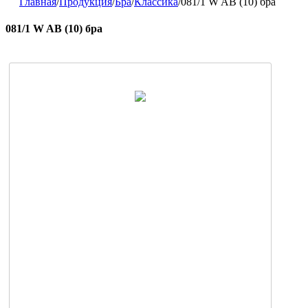
Главная
/
Продукция
/
Бра
/
Классика
/
081/1 W AB (10) бра
081/1 W AB (10) бра