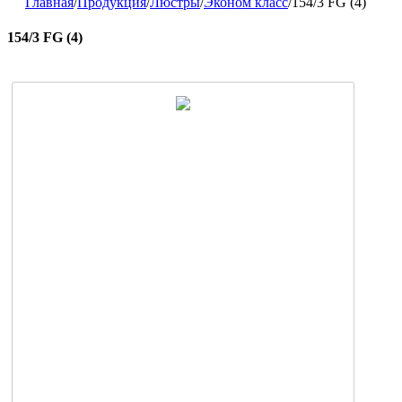
Главная
/
Продукция
/
Люстры
/
Эконом класс
/
154/3 FG (4)
154/3 FG (4)