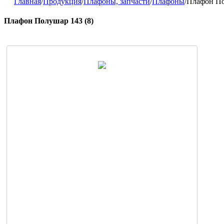
Главная
/
Продукция
/
Плафоны, запчасти
/
Плафоны
/
Плафон По
Плафон Полушар 143 (8)