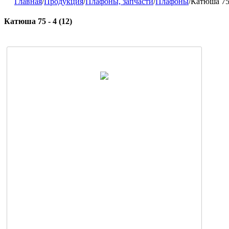
Главная
/
Продукция
/
Плафоны, запчасти
/
Плафоны
/
Катюша 75 
Катюша 75 - 4 (12)