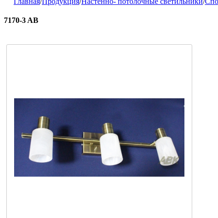
Главная
/
Продукция
/
Настенно- потолочные светильники
/
Сп
7170-3 AB