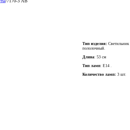
оты
/
7170-3 AB
Тип изделия:
Светильник 
пололочный.
Длина
: 53 см
Тип ламп
: Е14 .
Количество ламп:
3 шт.