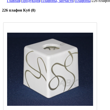
Главная
/
Продукция
/
Плафоны, запчасти
/
Плафоны
/
226 плафон
226 плафон Куб (8)